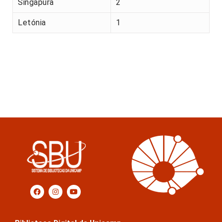
Singapura
2
Letónia
1