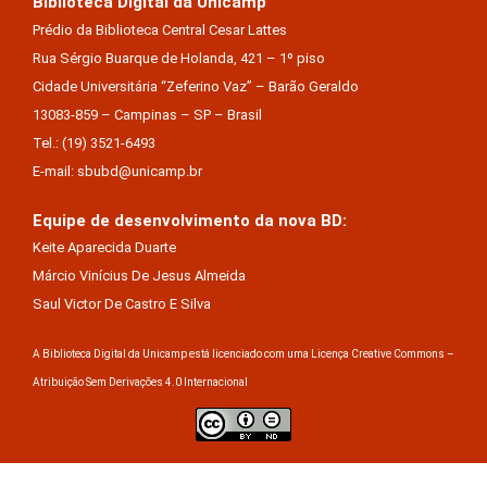
Biblioteca Digital da Unicamp
Prédio da Biblioteca Central Cesar Lattes
Rua Sérgio Buarque de Holanda, 421 – 1º piso
Cidade Universitária “Zeferino Vaz” – Barão Geraldo
13083-859 – Campinas – SP – Brasil
Tel.: (19) 3521-6493
E-mail: sbubd@unicamp.br
Equipe de desenvolvimento da nova BD:
Keite Aparecida Duarte
Márcio Vinícius De Jesus Almeida
Saul Victor De Castro E Silva
A Biblioteca Digital da Unicamp está licenciado com uma Licença Creative Commons –
Atribuição Sem Derivações 4.0 Internacional