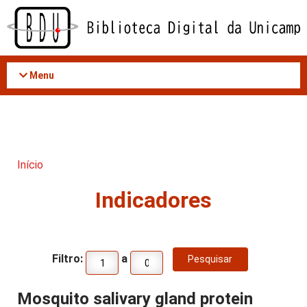
Acessar
o
conteúdo
Menu
Início
Indicadores
Filtro:
a
Mosquito salivary gland protein