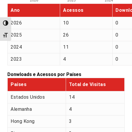
Ano
Acessos
Downl
2026
10
0
Alternar alto contraste
2025
26
0
Alternar tamanho da fonte
2024
11
0
2023
4
0
Donwloads e Acessos por Países
Países
Total de Visitas
Estados Unidos
14
Alemanha
4
Hong Kong
3