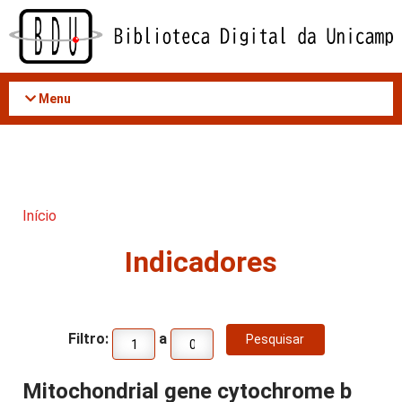
Acessar
o
conteúdo
Menu
Início
Indicadores
Filtro:
a
Mitochondrial gene cytochrome b