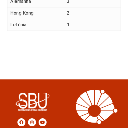
Alemanha
3
Hong Kong
2
Letónia
1