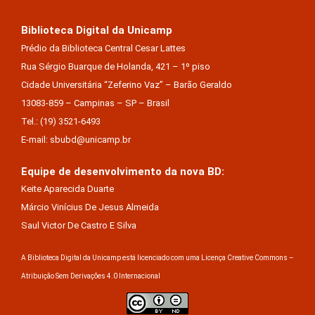
Biblioteca Digital da Unicamp
Prédio da Biblioteca Central Cesar Lattes
Rua Sérgio Buarque de Holanda, 421 – 1º piso
Cidade Universitária “Zeferino Vaz” – Barão Geraldo
13083-859 – Campinas – SP – Brasil
Tel.: (19) 3521-6493
E-mail: sbubd@unicamp.br
Equipe de desenvolvimento da nova BD:
Keite Aparecida Duarte
Márcio Vinícius De Jesus Almeida
Saul Victor De Castro E Silva
A Biblioteca Digital da Unicamp está licenciado com uma Licença Creative Commons –
Atribuição Sem Derivações 4.0 Internacional