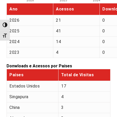
Ano
Acessos
Downl
2026
21
0
Alternar alto contraste
2025
41
0
Alternar tamanho da fonte
2024
14
0
2023
4
0
Donwloads e Acessos por Países
Países
Total de Visitas
Estados Unidos
17
Singapura
4
China
3