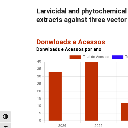
Larvicidal and phytochemical 
extracts against three vecto
Donwloads e Acessos
Donwloads e Acessos por ano
Alternar alto contraste