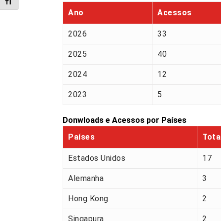
Alternar tamanho da fonte
Ano
Acessos
2026
33
2025
40
2024
12
2023
5
Donwloads e Acessos por Países
Países
Tota
Estados Unidos
17
Alemanha
3
Hong Kong
2
Singapura
2