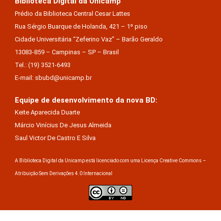
Biblioteca Digital da Unicamp
Prédio da Biblioteca Central Cesar Lattes
Rua Sérgio Buarque de Holanda, 421 – 1º piso
Cidade Universitária “Zeferino Vaz” – Barão Geraldo
13083-859 – Campinas – SP – Brasil
Tel.: (19) 3521-6493
E-mail: sbubd@unicamp.br
Equipe de desenvolvimento da nova BD:
Keite Aparecida Duarte
Márcio Vinícius De Jesus Almeida
Saul Victor De Castro E Silva
A Biblioteca Digital da Unicamp está licenciado com uma Licença Creative Commons –
Atribuição Sem Derivações 4.0 Internacional