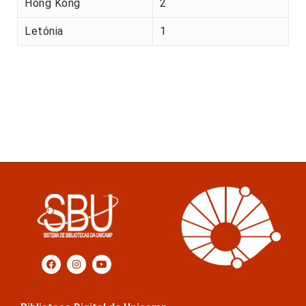
Hong Kong
2
Letónia
1