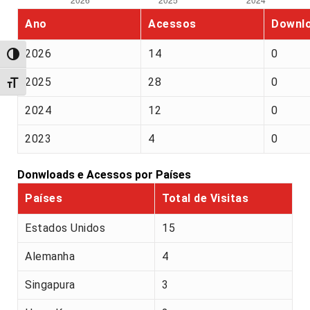
Ano
Acessos
Downl
2026
14
0
Alternar alto contraste
2025
28
0
Alternar tamanho da fonte
2024
12
0
2023
4
0
Donwloads e Acessos por Países
Países
Total de Visitas
Estados Unidos
15
Alemanha
4
Singapura
3