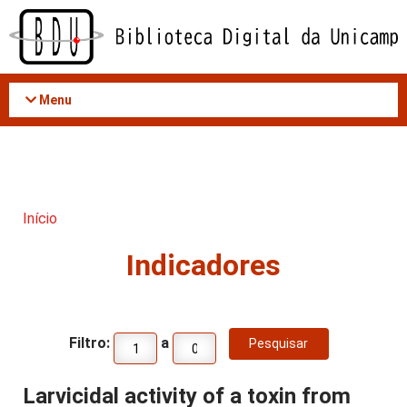
Acessar
o
conteúdo
Menu
Início
Indicadores
Filtro:
a
Larvicidal activity of a toxin from