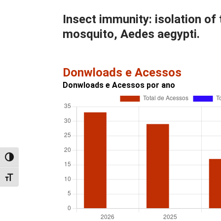
Insect immunity: isolation of
mosquito, Aedes aegypti.
Donwloads e Acessos
Donwloads e Acessos por ano
Alternar alto contraste
Alternar tamanho da fonte