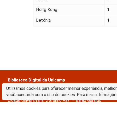
Hong Kong
1
Letónia
1
Biblioteca Digital da Unicamp
Prédio da Biblioteca Central Cesar Lattes
Utilizamos cookies para oferecer melhor experiência, melhor
Rua Sérgio Buarque de Holanda, 421 – 1º piso
você concorda com o uso de cookies. Para mais informaçõe
Cidade Universitária “Zeferino Vaz” – Barão Geraldo
13083-859 – Campinas – SP – Brasil
Tel.: (19) 3521-6493