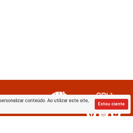
rsonalizar conteúdo. Ao utilizar este site,
Estou ciente
Equipe de desenvolvimento da nova