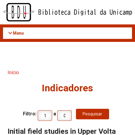
Acessar
o
conteúdo
Menu
Início
Indicadores
Filtro:
a
Initial field studies in Upper Volta