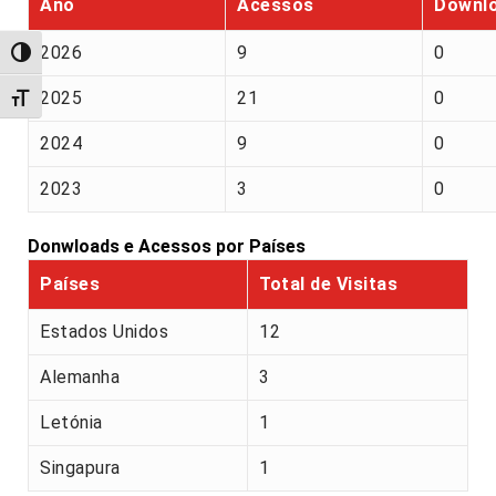
Ano
Acessos
Downl
2026
9
0
Alternar alto contraste
2025
21
0
Alternar tamanho da fonte
2024
9
0
2023
3
0
Donwloads e Acessos por Países
Países
Total de Visitas
Estados Unidos
12
Alemanha
3
Letónia
1
Singapura
1