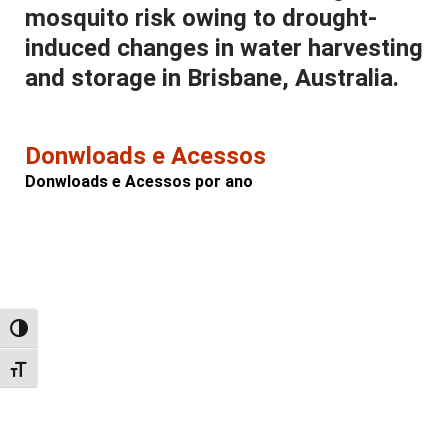
mosquito risk owing to drought-
induced changes in water harvesting
and storage in Brisbane, Australia.
Donwloads e Acessos
Donwloads e Acessos por ano
Alternar alto contraste
Alternar tamanho da fonte