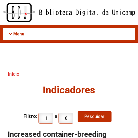
Acessar
o
conteúdo
Menu
Início
Indicadores
Filtro:
a
Increased container-breeding