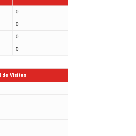
0
0
0
0
l de Visitas