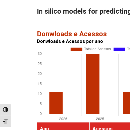
In silico models for predicti
Donwloads e Acessos
Donwloads e Acessos por ano
Alternar alto contraste
Alternar tamanho da fonte
Ano
Acessos