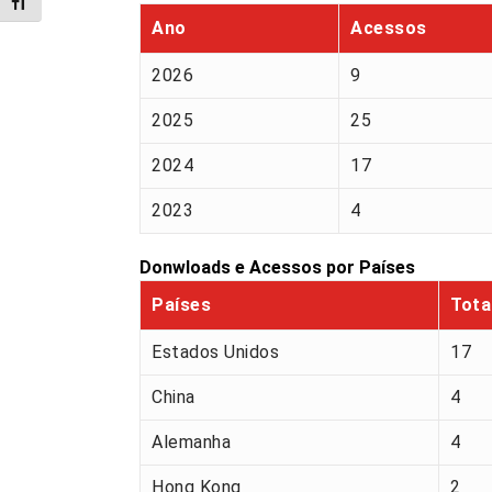
Alternar tamanho da fonte
Ano
Acessos
2026
9
2025
25
2024
17
2023
4
Donwloads e Acessos por Países
Países
Tota
Estados Unidos
17
China
4
Alemanha
4
Hong Kong
2