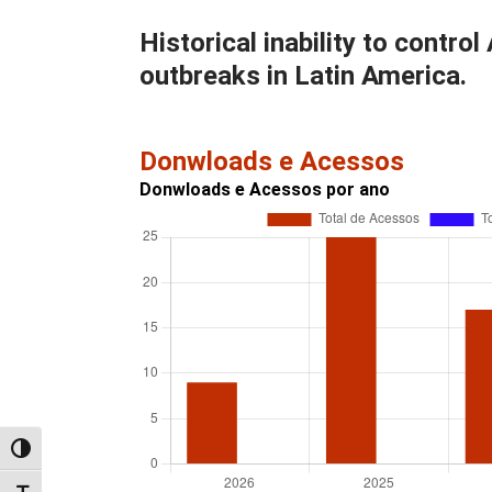
Historical inability to contro
outbreaks in Latin America.
Donwloads e Acessos
Donwloads e Acessos por ano
Alternar alto contraste