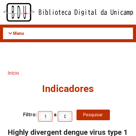
Acessar
o
conteúdo
Menu
Início
Indicadores
Filtro:
a
Highly divergent dengue virus type 1