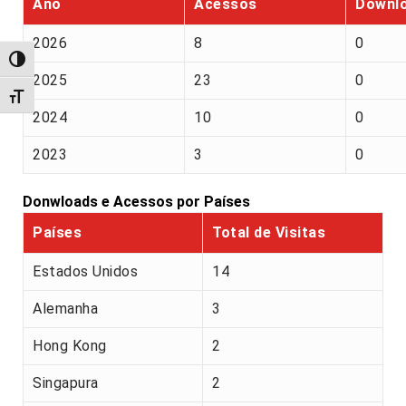
Ano
Acessos
Downl
2026
8
0
Alternar alto contraste
2025
23
0
Alternar tamanho da fonte
2024
10
0
2023
3
0
Donwloads e Acessos por Países
Países
Total de Visitas
Estados Unidos
14
Alemanha
3
Hong Kong
2
Singapura
2