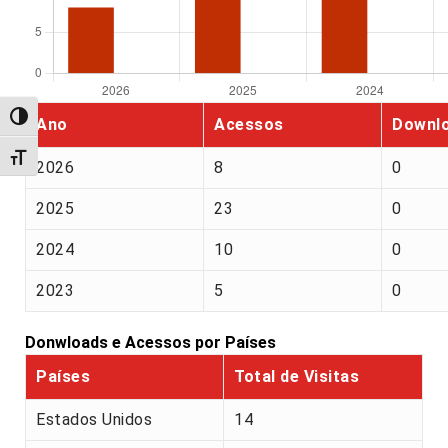
Alternar alto contraste
Ano
Acessos
Downl
Alternar tamanho da fonte
2026
8
0
2025
23
0
2024
10
0
2023
5
0
Donwloads e Acessos por Países
Países
Total de Visitas
Estados Unidos
14