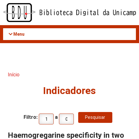
Acessar
o
conteúdo
Menu
Início
Indicadores
Filtro:
a
Haemogregarine specificity in two