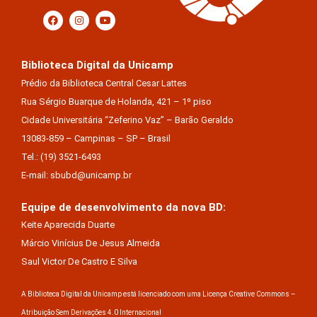
Biblioteca Digital da Unicamp
Prédio da Biblioteca Central Cesar Lattes
Rua Sérgio Buarque de Holanda, 421 – 1º piso
Cidade Universitária “Zeferino Vaz” – Barão Geraldo
13083-859 – Campinas – SP – Brasil
Tel.: (19) 3521-6493
E-mail: sbubd@unicamp.br
Equipe de desenvolvimento da nova BD:
Keite Aparecida Duarte
Márcio Vinícius De Jesus Almeida
Saul Victor De Castro E Silva
A Biblioteca Digital da Unicamp está licenciado com uma Licença Creative Commons –
Atribuição Sem Derivações 4.0 Internacional