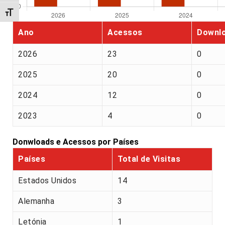
Alternar tamanho da fonte
Ano
Acessos
Downl
2026
23
0
2025
20
0
2024
12
0
2023
4
0
Donwloads e Acessos por Países
Países
Total de Visitas
Estados Unidos
14
Alemanha
3
Letónia
1