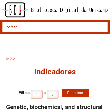
Acessar
o
conteúdo
Menu
Início
Indicadores
Filtro:
a
Genetic, biochemical, and structural