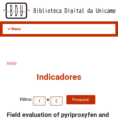
Acessar
o
conteúdo
Menu
Início
Indicadores
Filtro:
a
Field evaluation of pyriproxyfen and