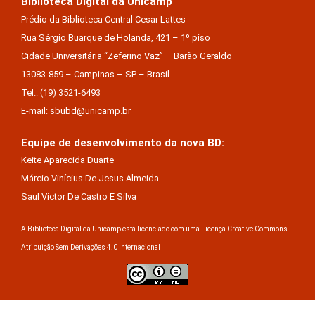
Biblioteca Digital da Unicamp
Prédio da Biblioteca Central Cesar Lattes
Rua Sérgio Buarque de Holanda, 421 – 1º piso
Cidade Universitária “Zeferino Vaz” – Barão Geraldo
13083-859 – Campinas – SP – Brasil
Tel.: (19) 3521-6493
E-mail: sbubd@unicamp.br
Equipe de desenvolvimento da nova BD:
Keite Aparecida Duarte
Márcio Vinícius De Jesus Almeida
Saul Victor De Castro E Silva
A Biblioteca Digital da Unicamp está licenciado com uma Licença Creative Commons –
Atribuição Sem Derivações 4.0 Internacional