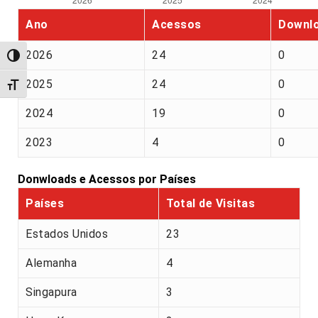
Ano
Acessos
Downl
2026
24
0
Alternar alto contraste
2025
24
0
Alternar tamanho da fonte
2024
19
0
2023
4
0
Donwloads e Acessos por Países
Países
Total de Visitas
Estados Unidos
23
Alemanha
4
Singapura
3