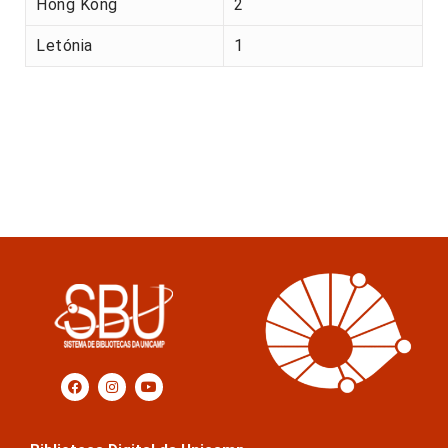
Hong Kong
2
Letónia
1