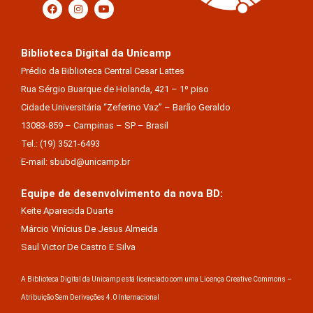
Biblioteca Digital da Unicamp
Prédio da Biblioteca Central Cesar Lattes
Rua Sérgio Buarque de Holanda, 421 – 1º piso
Cidade Universitária “Zeferino Vaz” – Barão Geraldo
13083-859 – Campinas – SP – Brasil
Tel.: (19) 3521-6493
E-mail: sbubd@unicamp.br
Equipe de desenvolvimento da nova BD:
Keite Aparecida Duarte
Márcio Vinícius De Jesus Almeida
Saul Victor De Castro E Silva
A Biblioteca Digital da Unicamp está licenciado com uma Licença Creative Commons –
Atribuição Sem Derivações 4.0 Internacional