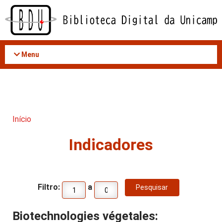
Acessar
o
conteúdo
Menu
Início
Indicadores
Filtro:
a
Biotechnologies végetales: