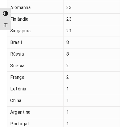
Alemanha
33
Alternar alto contraste
Finlândia
23
Alternar tamanho da fonte
Singapura
21
Brasil
8
Rússia
8
Suécia
2
França
2
Letónia
1
China
1
Argentina
1
Portugal
1