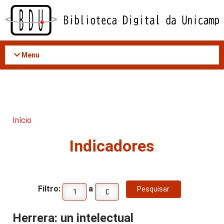
Acessar
o
conteúdo
Menu
Início
Indicadores
Filtro:
a
Herrera: un intelectual