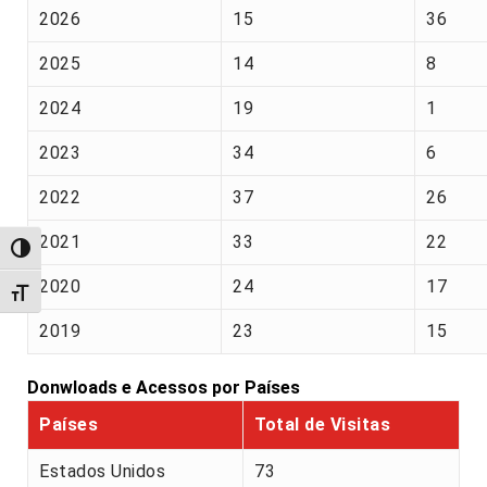
2026
15
36
2025
14
8
2024
19
1
2023
34
6
2022
37
26
2021
33
22
Alternar alto contraste
2020
24
17
Alternar tamanho da fonte
2019
23
15
Donwloads e Acessos por Países
Países
Total de Visitas
Estados Unidos
73