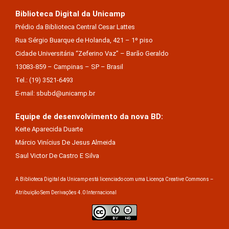
Biblioteca Digital da Unicamp
Prédio da Biblioteca Central Cesar Lattes
Rua Sérgio Buarque de Holanda, 421 – 1º piso
Cidade Universitária “Zeferino Vaz” – Barão Geraldo
13083-859 – Campinas – SP – Brasil
Tel.: (19) 3521-6493
E-mail: sbubd@unicamp.br
Equipe de desenvolvimento da nova BD:
Keite Aparecida Duarte
Márcio Vinícius De Jesus Almeida
Saul Victor De Castro E Silva
A Biblioteca Digital da Unicamp está licenciado com uma Licença Creative Commons –
Atribuição Sem Derivações 4.0 Internacional