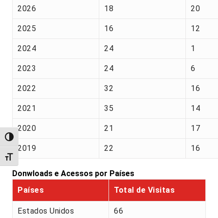
2026
18
20
2025
16
12
2024
24
1
2023
24
6
2022
32
16
2021
35
14
2020
21
17
Alternar alto contraste
2019
22
16
Alternar tamanho da fonte
Donwloads e Acessos por Países
Países
Total de Visitas
Estados Unidos
66