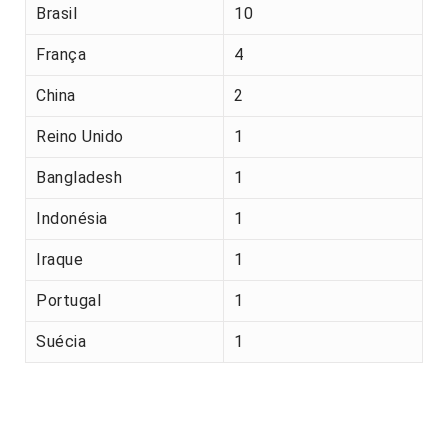
Brasil
10
França
4
China
2
Reino Unido
1
Bangladesh
1
Indonésia
1
Iraque
1
Portugal
1
Suécia
1