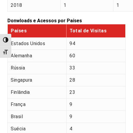
2018
1
1
Donwloads e Acessos por Países
Países
Total de Visitas
Alternar alto contraste
Estados Unidos
94
Alternar tamanho da fonte
Alemanha
60
Rússia
33
Singapura
28
Finlândia
23
França
9
Brasil
9
Suécia
4