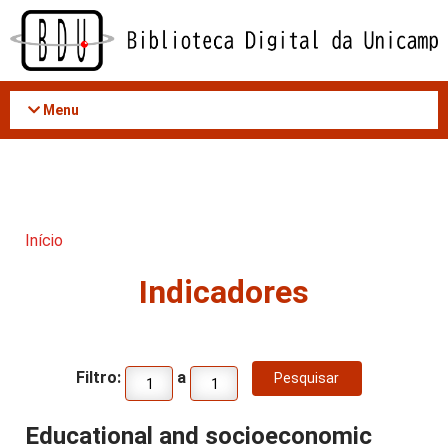
Acessar
o
conteúdo
Menu
Início
Indicadores
Filtro:
a
Educational and socioeconomic