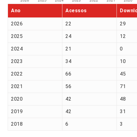
Ano
Acessos
Downl
2026
22
29
2025
24
12
2024
21
0
2023
34
10
2022
66
45
2021
56
71
2020
42
48
2019
42
31
2018
6
3