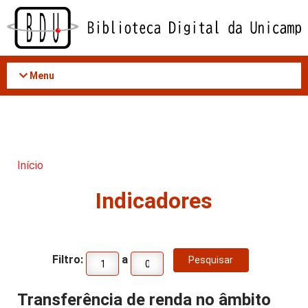
Acessar
o
conteúdo
Menu
Início
Indicadores
Filtro:
a
Transferência de renda no âmbito