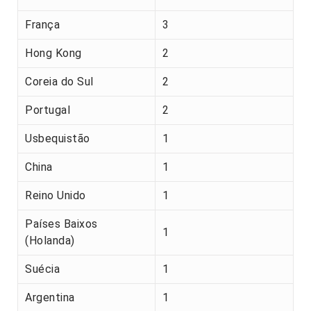
França
3
Hong Kong
2
Coreia do Sul
2
Portugal
2
Usbequistão
1
China
1
Reino Unido
1
Países Baixos
1
(Holanda)
Suécia
1
Argentina
1