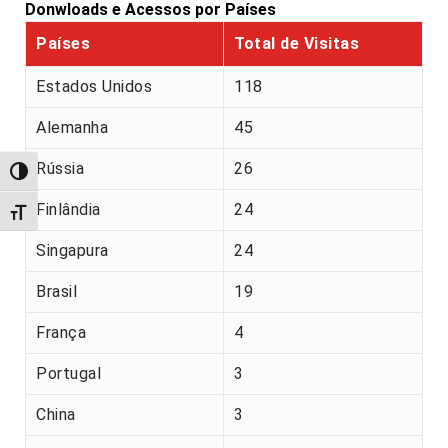
Donwloads e Acessos por Países
Países
Total de Visitas
Estados Unidos
118
Alemanha
45
Rússia
26
Alternar alto contraste
Finlândia
24
Alternar tamanho da fonte
Singapura
24
Brasil
19
França
4
Portugal
3
China
3