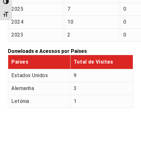
Alternar alto contraste
2025
7
0
Alternar tamanho da fonte
2024
10
0
2023
2
0
Donwloads e Acessos por Países
Países
Total de Visitas
Estados Unidos
9
Alemanha
3
Letónia
1