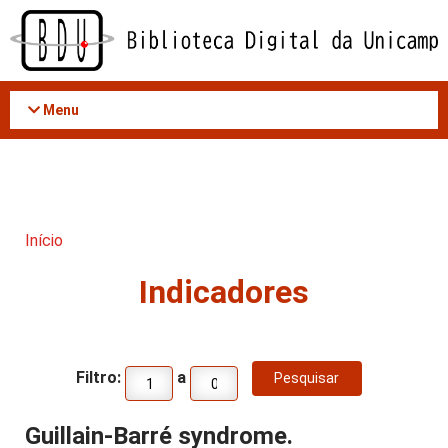
Acessar
o
conteúdo
Menu
Início
Indicadores
Filtro:
a
Guillain-Barré syndrome.