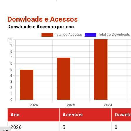
Donwloads e Acessos
Donwloads e Acessos por ano
Ano
Acessos
Downl
2026
5
0