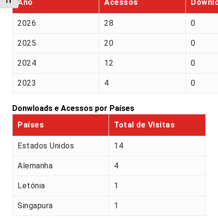
Alternar tamanho da fonte
Ano
Acessos
Downl
2026
28
0
2025
20
0
2024
12
0
2023
4
0
Donwloads e Acessos por Países
Países
Total de Visitas
Estados Unidos
14
Alemanha
4
Letónia
1
Singapura
1