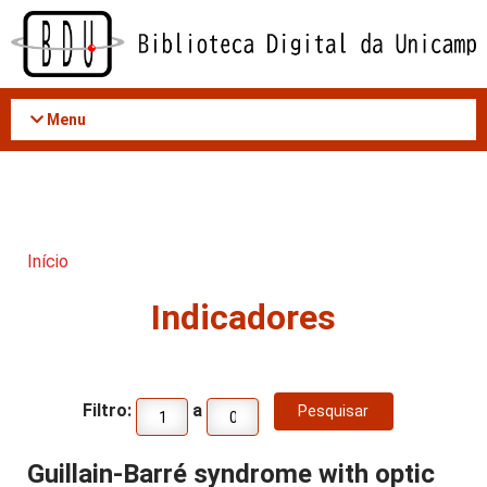
Acessar
o
conteúdo
Menu
Início
Indicadores
Filtro:
a
Guillain-Barré syndrome with optic