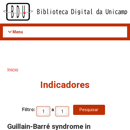
Acessar
o
conteúdo
Menu
Início
Indicadores
Filtro:
a
Guillain-Barré syndrome in