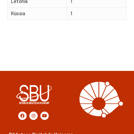
Letónia
1
Rússia
1