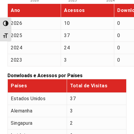
Ano
Acessos
Downl
2026
10
0
Alternar alto contraste
2025
37
0
Alternar tamanho da fonte
2024
24
0
2023
3
0
Donwloads e Acessos por Países
Países
Total de Visitas
Estados Unidos
37
Alemanha
3
Singapura
2