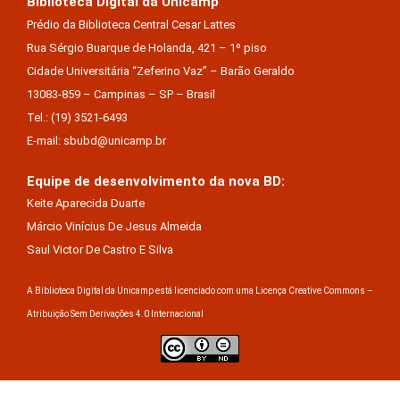
Biblioteca Digital da Unicamp
Prédio da Biblioteca Central Cesar Lattes
Rua Sérgio Buarque de Holanda, 421 – 1º piso
Cidade Universitária “Zeferino Vaz” – Barão Geraldo
13083-859 – Campinas – SP – Brasil
Tel.: (19) 3521-6493
E-mail: sbubd@unicamp.br
Equipe de desenvolvimento da nova BD:
Keite Aparecida Duarte
Márcio Vinícius De Jesus Almeida
Saul Victor De Castro E Silva
A Biblioteca Digital da Unicamp está licenciado com uma Licença Creative Commons –
Atribuição Sem Derivações 4.0 Internacional