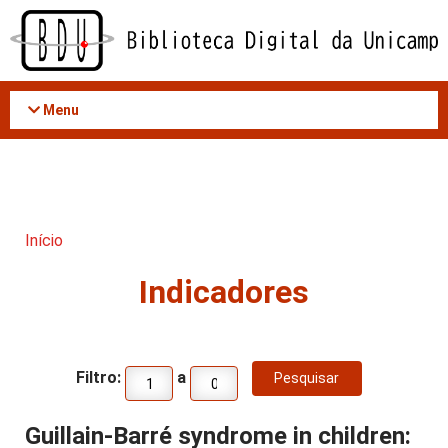
Acessar
o
conteúdo
Menu
Início
Indicadores
Filtro:
a
Guillain-Barré syndrome in children: