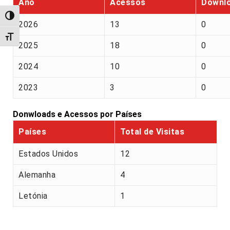
Ano
Acessos
Downl
Alternar alto contraste
2026
13
0
Alternar tamanho da fonte
2025
18
0
2024
10
0
2023
3
0
Donwloads e Acessos por Países
Países
Total de Visitas
Estados Unidos
12
Alemanha
4
Letónia
1