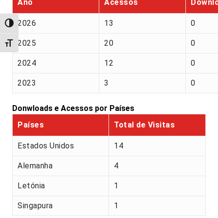
Ano
Acessos
Downl
2026
13
0
Alternar alto contraste
2025
20
0
Alternar tamanho da fonte
2024
12
0
2023
3
0
Donwloads e Acessos por Países
Países
Total de Visitas
Estados Unidos
14
Alemanha
4
Letónia
1
Singapura
1