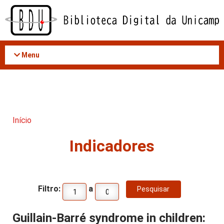
Acessar
o
conteúdo
Menu
Início
Indicadores
Filtro:
a
Guillain-Barré syndrome in children: