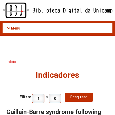
Acessar
o
conteúdo
Menu
Início
Indicadores
Filtro:
a
Guillain-Barre syndrome following