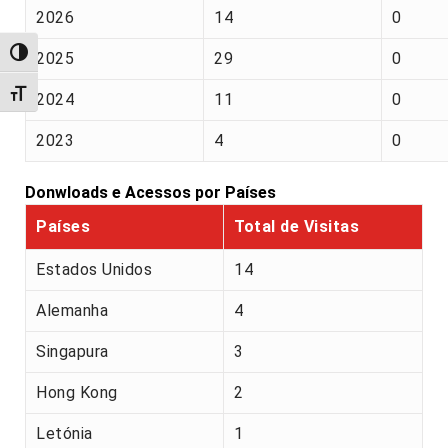
2026
14
0
Alternar alto contraste
2025
29
0
Alternar tamanho da fonte
2024
11
0
2023
4
0
Donwloads e Acessos por Países
Países
Total de Visitas
Estados Unidos
14
Alemanha
4
Singapura
3
Hong Kong
2
Letónia
1