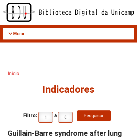
Acessar
o
conteúdo
Menu
Início
Indicadores
Filtro:
a
Guillain-Barre syndrome after lung