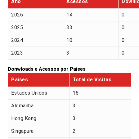
Ano
Acessos
Downl
2026
14
0
2025
33
0
2024
10
0
2023
3
0
Donwloads e Acessos por Países
Países
Total de Visitas
Estados Unidos
16
Alemanha
3
Hong Kong
3
Singapura
2