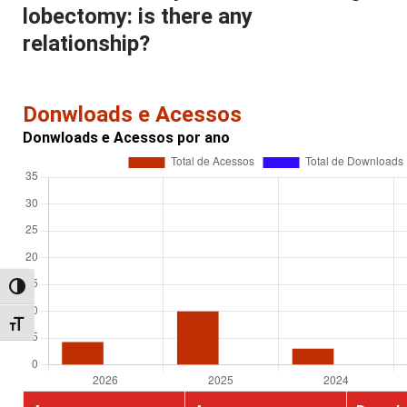
lobectomy: is there any
relationship?
Donwloads e Acessos
Donwloads e Acessos por ano
Alternar alto contraste
Alternar tamanho da fonte