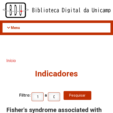
Acessar
o
conteúdo
Menu
Início
Indicadores
Filtro:
a
Fisher's syndrome associated with