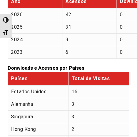
Ano
Acessos
Downl
2026
42
0
Alternar alto contraste
2025
31
0
Alternar tamanho da fonte
2024
9
0
2023
6
0
Donwloads e Acessos por Países
Países
Total de Visitas
Estados Unidos
16
Alemanha
3
Singapura
3
Hong Kong
2