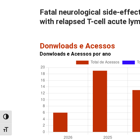
Fatal neurological side-effect
with relapsed T-cell acute ly
Donwloads e Acessos
Donwloads e Acessos por ano
Alternar alto contraste
Alternar tamanho da fonte