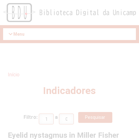
Acessar
o
conteúdo
Menu
Início
Indicadores
Filtro:
a
Eyelid nystagmus in Miller Fisher