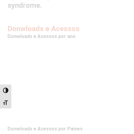
syndrome.
Donwloads e Acessos
Donwloads e Acessos por ano
Alternar alto contraste
Alternar tamanho da fonte
Donwloads e Acessos por Países