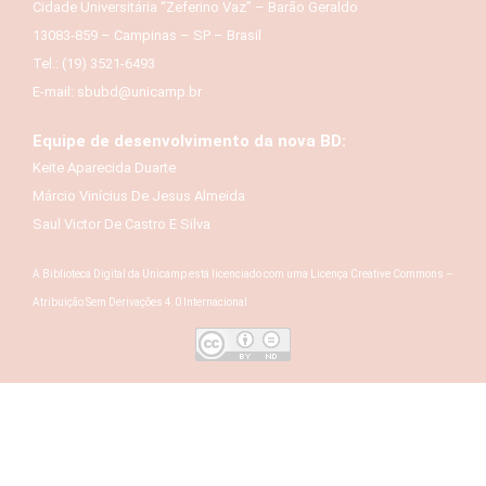
Cidade Universitária “Zeferino Vaz” – Barão Geraldo
13083-859 – Campinas – SP – Brasil
Tel.: (19) 3521-6493
E-mail: sbubd@unicamp.br
Equipe de desenvolvimento da nova BD:
Keite Aparecida Duarte
Márcio Vinícius De Jesus Almeida
Saul Victor De Castro E Silva
A Biblioteca Digital da Unicamp está licenciado com uma Licença Creative Commons –
Atribuição Sem Derivações 4.0 Internacional