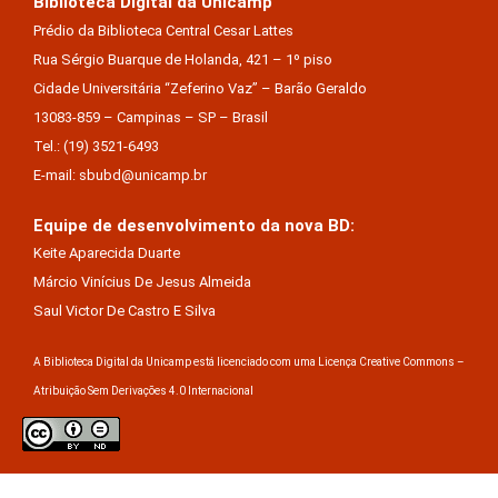
Biblioteca Digital da Unicamp
Prédio da Biblioteca Central Cesar Lattes
Rua Sérgio Buarque de Holanda, 421 – 1º piso
Cidade Universitária “Zeferino Vaz” – Barão Geraldo
13083-859 – Campinas – SP – Brasil
Tel.: (19) 3521-6493
E-mail: sbubd@unicamp.br
Equipe de desenvolvimento da nova BD:
Keite Aparecida Duarte
Márcio Vinícius De Jesus Almeida
Saul Victor De Castro E Silva
A Biblioteca Digital da Unicamp está licenciado com uma Licença Creative Commons –
Atribuição Sem Derivações 4.0 Internacional