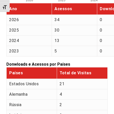
Alternar tamanho da fonte
Ano
Acessos
Downl
2026
34
0
2025
30
0
2024
13
0
2023
5
0
Donwloads e Acessos por Países
Países
Total de Visitas
Estados Unidos
21
Alemanha
4
Rússia
2