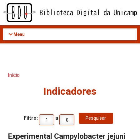
Acessar
o
conteúdo
Menu
Início
Indicadores
Filtro:
a
Experimental Campylobacter jejuni