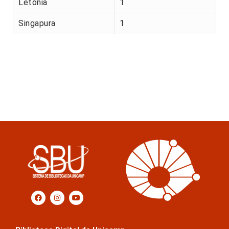
Letónia
1
Singapura
1