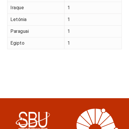
Iraque
1
Letónia
1
Paraguai
1
Egipto
1