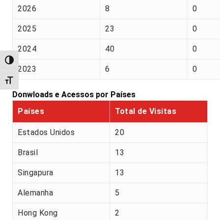
2026
8
0
2025
23
0
2024
40
0
Alternar alto contraste
2023
6
0
Alternar tamanho da fonte
Donwloads e Acessos por Países
Países
Total de Visitas
Estados Unidos
20
Brasil
13
Singapura
13
Alemanha
5
Hong Kong
2