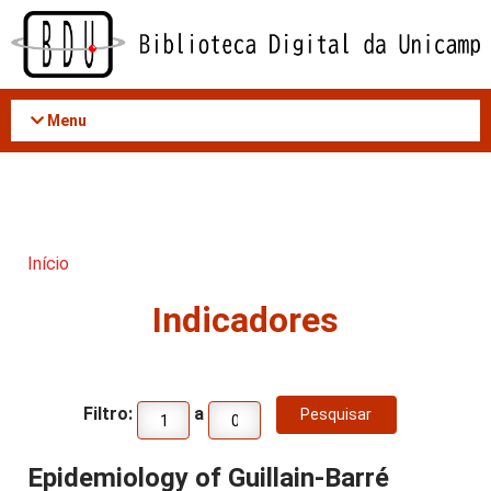
Acessar
o
conteúdo
Menu
Início
Indicadores
Filtro:
a
Epidemiology of Guillain-Barré