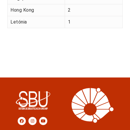
Hong Kong
2
Letónia
1