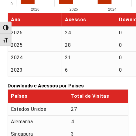
Ano
Acessos
Downl
Alternar alto contraste
2026
24
0
Alternar tamanho da fonte
2025
28
0
2024
21
0
2023
6
0
Donwloads e Acessos por Países
Países
Total de Visitas
Estados Unidos
27
Alemanha
4
Singapura
3