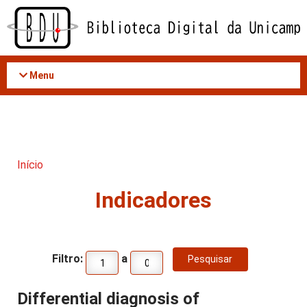
Acessar
o
conteúdo
Menu
Início
Indicadores
Filtro:
a
Differential diagnosis of