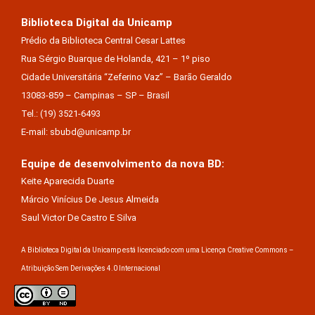
Biblioteca Digital da Unicamp
Prédio da Biblioteca Central Cesar Lattes
Rua Sérgio Buarque de Holanda, 421 – 1º piso
Cidade Universitária “Zeferino Vaz” – Barão Geraldo
13083-859 – Campinas – SP – Brasil
Tel.: (19) 3521-6493
E-mail: sbubd@unicamp.br
Equipe de desenvolvimento da nova BD:
Keite Aparecida Duarte
Márcio Vinícius De Jesus Almeida
Saul Victor De Castro E Silva
A Biblioteca Digital da Unicamp está licenciado com uma Licença Creative Commons –
Atribuição Sem Derivações 4.0 Internacional