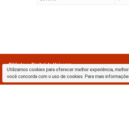
Biblioteca Digital da Unicamp
Utilizamos cookies para oferecer melhor experiência, melhor
Prédio da Biblioteca Central Cesar Lattes
você concorda com o uso de cookies. Para mais informaçõe
Rua Sérgio Buarque de Holanda, 421 – 1º piso
Cidade Universitária “Zeferino Vaz” – Barão Geraldo
13083-859 – Campinas – SP – Brasil
Tel.: (19) 3521-6493
E-mail: sbubd@unicamp.br
A Biblioteca Digital da Unicamp está licenciado com uma Licença Crea