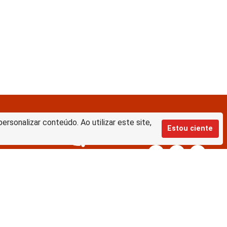
rsonalizar conteúdo. Ao utilizar este site,
Estou ciente
Equipe de desenvolvimento da nova
BD:
Keite Aparecida Duarte