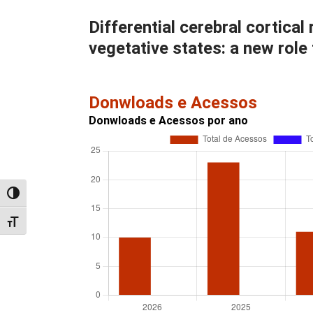
Differential cerebral cortica
vegetative states: a new role
Donwloads e Acessos
Donwloads e Acessos por ano
Alternar alto contraste
Alternar tamanho da fonte