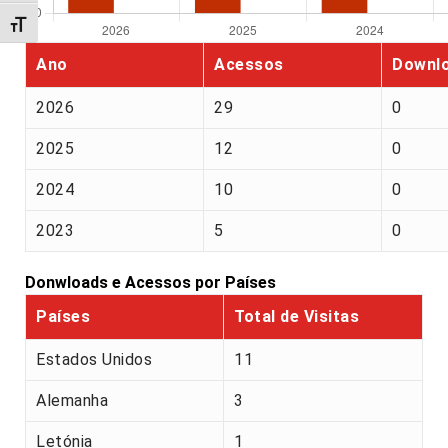
Alternar tamanho da fonte
Ano
Acessos
Downl
2026
29
0
2025
12
0
2024
10
0
2023
5
0
Donwloads e Acessos por Países
Países
Total de Visitas
Estados Unidos
11
Alemanha
3
Letónia
1