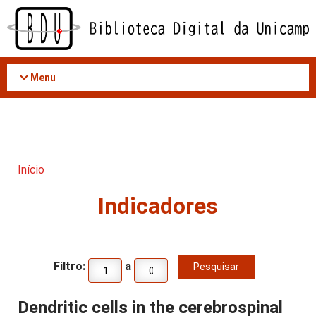
Acessar
o
conteúdo
Menu
Início
Indicadores
Filtro:
a
Dendritic cells in the cerebrospinal