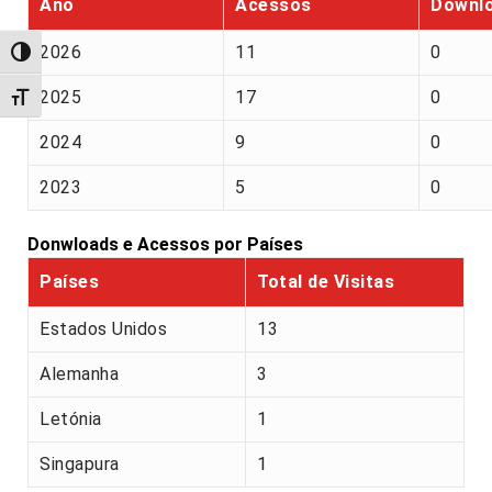
Ano
Acessos
Downl
2026
11
0
Alternar alto contraste
2025
17
0
Alternar tamanho da fonte
2024
9
0
2023
5
0
Donwloads e Acessos por Países
Países
Total de Visitas
Estados Unidos
13
Alemanha
3
Letónia
1
Singapura
1