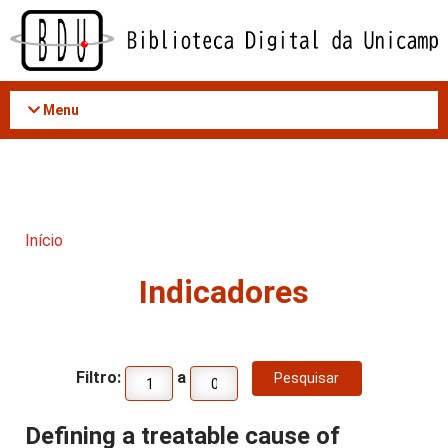
Acessar
o
conteúdo
Menu
Início
Indicadores
Filtro:
a
Defining a treatable cause of