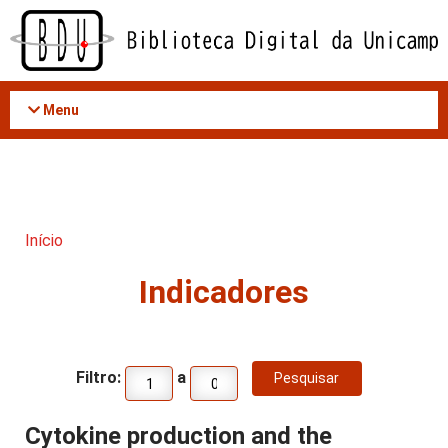
Acessar
o
conteúdo
Menu
Início
Indicadores
Filtro:
a
Cytokine production and the