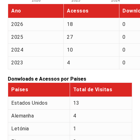
Ano
Acessos
Downl
2026
18
0
2025
27
0
2024
10
0
2023
4
0
Donwloads e Acessos por Países
Países
Total de Visitas
Estados Unidos
13
Alemanha
4
Letónia
1