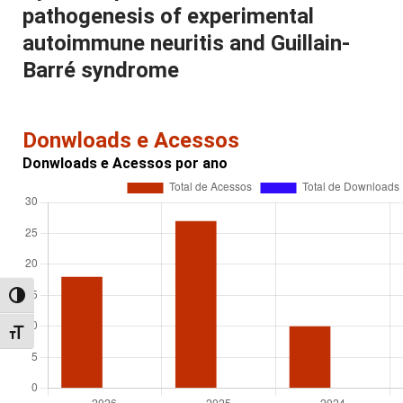
pathogenesis of experimental
autoimmune neuritis and Guillain-
Barré syndrome
Donwloads e Acessos
Donwloads e Acessos por ano
Alternar alto contraste
Alternar tamanho da fonte