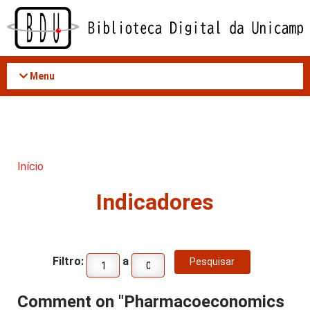
Acessar
o
conteúdo
Menu
Início
Indicadores
Filtro:
a
Comment on "Pharmacoeconomics