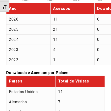
Alternar tamanho da fonte
Ano
Acessos
Downl
2026
11
0
2025
21
0
2024
11
0
2023
4
0
2022
1
0
Donwloads e Acessos por Países
Países
Total de Visitas
Estados Unidos
11
Alemanha
7