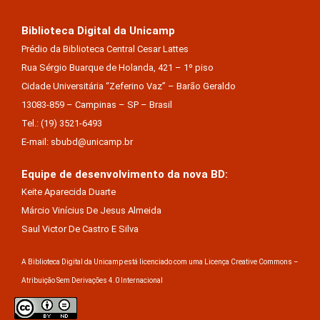
Biblioteca Digital da Unicamp
Prédio da Biblioteca Central Cesar Lattes
Rua Sérgio Buarque de Holanda, 421 – 1º piso
Cidade Universitária “Zeferino Vaz” – Barão Geraldo
13083-859 – Campinas – SP – Brasil
Tel.: (19) 3521-6493
E-mail: sbubd@unicamp.br
Equipe de desenvolvimento da nova BD:
Keite Aparecida Duarte
Márcio Vinícius De Jesus Almeida
Saul Victor De Castro E Silva
A Biblioteca Digital da Unicamp está licenciado com uma Licença Creative Commons –
Atribuição Sem Derivações 4.0 Internacional