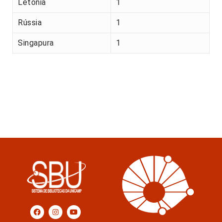
Letónia
1
Rússia
1
Singapura
1