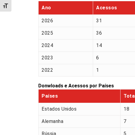
Alternar tamanho da fonte
Ano
Acessos
2026
31
2025
36
2024
14
2023
6
2022
1
Donwloads e Acessos por Países
Países
Tota
Estados Unidos
18
Alemanha
7
Rússia
5