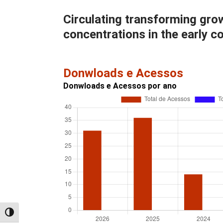
Circulating transforming gro
concentrations in the early c
Donwloads e Acessos
Donwloads e Acessos por ano
Alternar alto contraste