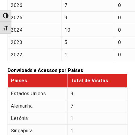
2026
7
0
Alternar alto contraste
2025
9
0
Alternar tamanho da fonte
2024
10
0
2023
5
0
2022
1
0
Donwloads e Acessos por Países
Países
Total de Visitas
Estados Unidos
9
Alemanha
7
Letónia
1
Singapura
1