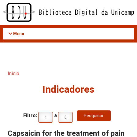
Acessar
o
conteúdo
Menu
Início
Indicadores
Filtro:
a
Capsaicin for the treatment of pain