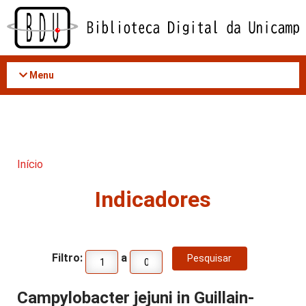
Acessar
o
conteúdo
Menu
Início
Indicadores
Filtro:
a
Campylobacter jejuni in Guillain-