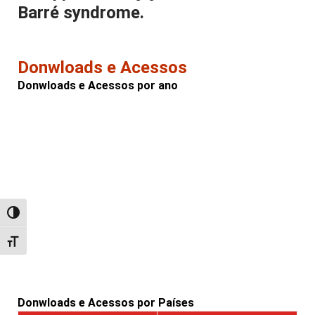
Barré syndrome.
Donwloads e Acessos
Donwloads e Acessos por ano
Alternar alto contraste
Alternar tamanho da fonte
Donwloads e Acessos por Países