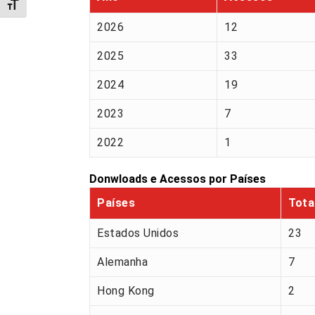
Alternar tamanho da fonte
2026
12
2025
33
2024
19
2023
7
2022
1
Donwloads e Acessos por Países
Países
Tota
Estados Unidos
23
Alemanha
7
Hong Kong
2