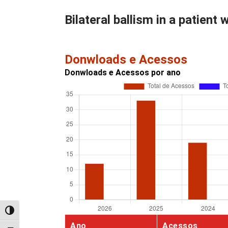
Bilateral ballism in a patient
Donwloads e Acessos
Donwloads e Acessos por ano
Alternar alto contraste
Ano
Acessos