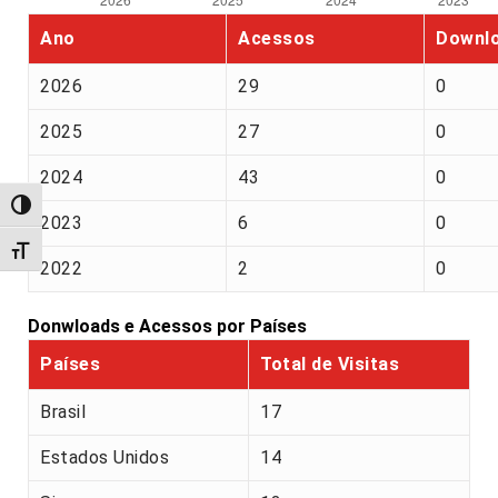
Ano
Acessos
Downl
2026
29
0
2025
27
0
2024
43
0
Alternar alto contraste
2023
6
0
Alternar tamanho da fonte
2022
2
0
Donwloads e Acessos por Países
Países
Total de Visitas
Brasil
17
Estados Unidos
14