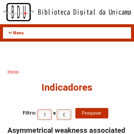
Acessar
o
conteúdo
Menu
Início
Indicadores
Filtro:
a
Asymmetrical weakness associated