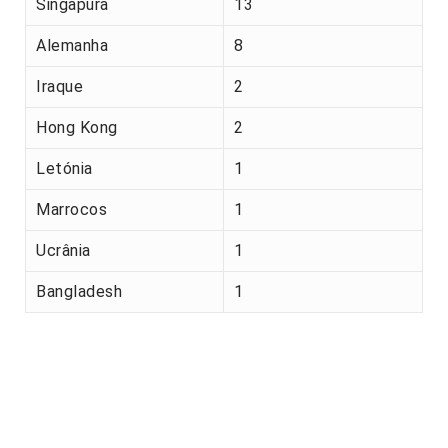
Singapura
13
Alemanha
8
Iraque
2
Hong Kong
2
Letónia
1
Marrocos
1
Ucrânia
1
Bangladesh
1