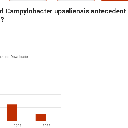
 Campylobacter upsaliensis antecedent in
s?