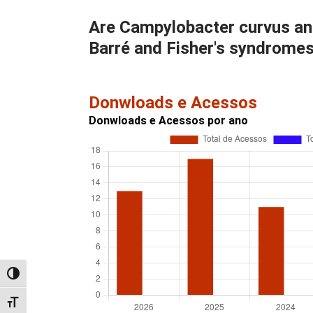
Are Campylobacter curvus and
Barré and Fisher's syndrome
Donwloads e Acessos
Donwloads e Acessos por ano
Alternar alto contraste
Alternar tamanho da fonte