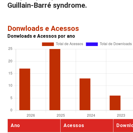
Guillain-Barré syndrome.
Donwloads e Acessos
Donwloads e Acessos por ano
Ano
Acessos
Downl