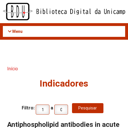
Acessar
o
conteúdo
Menu
Início
Indicadores
Filtro:
a
Antiphospholipid antibodies in acute