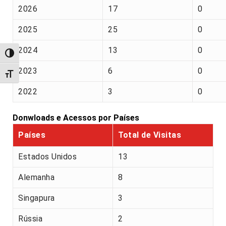
2026
17
0
2025
25
0
2024
13
0
Alternar alto contraste
2023
6
0
Alternar tamanho da fonte
2022
3
0
Donwloads e Acessos por Países
Países
Total de Visitas
Estados Unidos
13
Alemanha
8
Singapura
3
Rússia
2