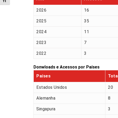
Alternar tamanho da fonte
2026
16
2025
35
2024
11
2023
7
2022
3
Donwloads e Acessos por Países
Países
Tota
Estados Unidos
20
Alemanha
8
Singapura
3