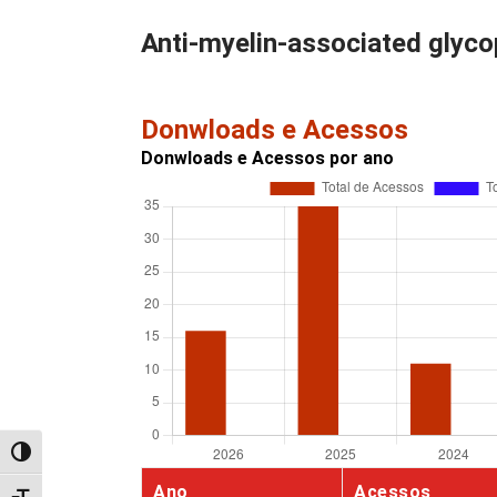
Anti-myelin-associated glycop
Donwloads e Acessos
Donwloads e Acessos por ano
Alternar alto contraste
Ano
Acessos