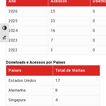
Ano
Acessos
Downl
2026
25
0
2025
33
0
Alternar alto contraste
2024
16
0
Alternar tamanho da fonte
2023
7
0
2022
3
0
Donwloads e Acessos por Países
Países
Total de Visitas
Estados Unidos
17
Alemanha
8
Singapura
4