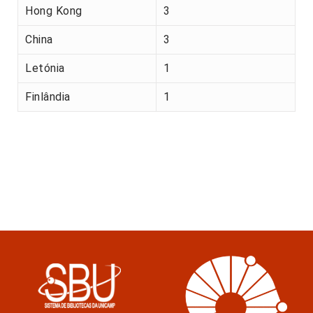
Hong Kong
3
China
3
Letónia
1
Finlândia
1