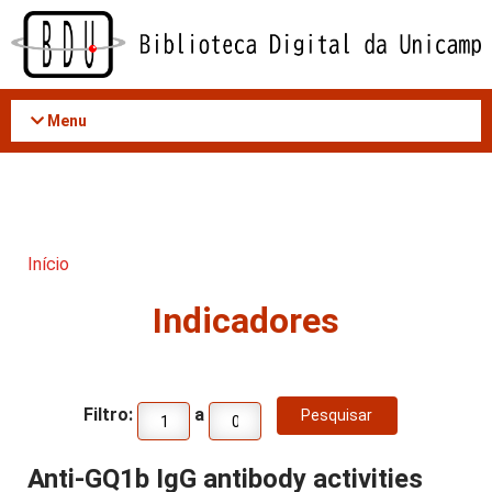
Acessar
o
conteúdo
Menu
Início
Indicadores
Filtro:
a
Anti-GQ1b IgG antibody activities