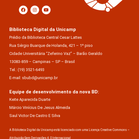
Biblioteca Digital da Unicamp
Prédio da Biblioteca Central Cesar Lattes
Rua Sérgio Buarque de Holanda, 421 – 1º piso
Cidade Universitária “Zeferino Vaz” – Barão Geraldo
13083-859 – Campinas – SP – Brasil
Tel.: (19) 3521-6493
E-mail: sbubd@unicamp.br
Equipe de desenvolvimento da nova BD:
Keite Aparecida Duarte
Márcio Vinícius De Jesus Almeida
Saul Victor De Castro E Silva
A Biblioteca Digital da Unicamp está licenciado com uma Licença Creative Commons –
Atribuição Sem Derivações 4.0 Internacional