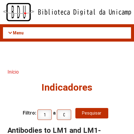
Acessar
o
conteúdo
Menu
Início
Indicadores
Filtro:
a
Antibodies to LM1 and LM1-