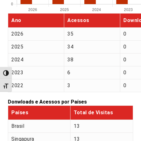
Ano
Acessos
Downl
2026
35
0
2025
34
0
2024
38
0
2023
6
0
Alternar alto contraste
2022
3
0
Alternar tamanho da fonte
Donwloads e Acessos por Países
Países
Total de Visitas
Brasil
13
Singapura
13