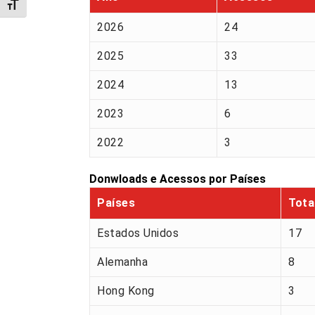
Alternar tamanho da fonte
2026
24
2025
33
2024
13
2023
6
2022
3
Donwloads e Acessos por Países
Países
Tota
Estados Unidos
17
Alemanha
8
Hong Kong
3