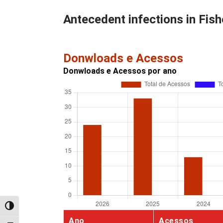
Antecedent infections in Fi
Donwloads e Acessos
Donwloads e Acessos por ano
Alternar alto contraste
Ano
Acessos