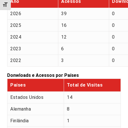
Ano
Acessos
Downl
Alternar tamanho da fonte
2026
39
0
2025
16
0
2024
12
0
2023
6
0
2022
3
0
Donwloads e Acessos por Países
Países
Total de Visitas
Estados Unidos
14
Alemanha
8
Finlândia
1