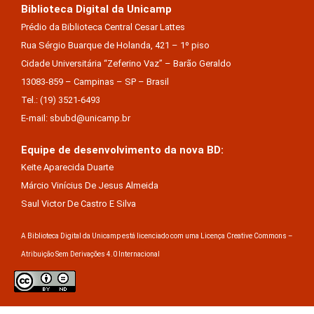
Biblioteca Digital da Unicamp
Prédio da Biblioteca Central Cesar Lattes
Rua Sérgio Buarque de Holanda, 421 – 1º piso
Cidade Universitária “Zeferino Vaz” – Barão Geraldo
13083-859 – Campinas – SP – Brasil
Tel.: (19) 3521-6493
E-mail: sbubd@unicamp.br
Equipe de desenvolvimento da nova BD:
Keite Aparecida Duarte
Márcio Vinícius De Jesus Almeida
Saul Victor De Castro E Silva
A Biblioteca Digital da Unicamp está licenciado com uma Licença Creative Commons –
Atribuição Sem Derivações 4.0 Internacional