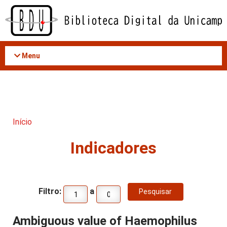
Acessar
o
conteúdo
Menu
Início
Indicadores
Filtro:
a
Ambiguous value of Haemophilus