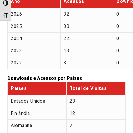
Ano
Acessos
Downl
Alternar alto contraste
2026
32
0
Alternar tamanho da fonte
2025
38
0
2024
22
0
2023
13
0
2022
3
0
Donwloads e Acessos por Países
Países
Total de Visitas
Estados Unidos
23
Finlândia
12
Alemanha
7