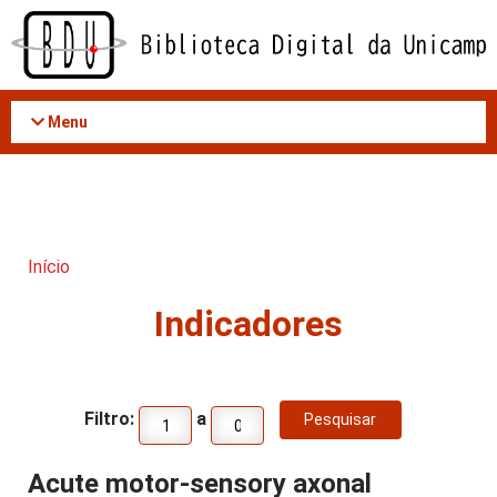
Acessar
o
conteúdo
Menu
Início
Indicadores
Filtro:
a
Acute motor-sensory axonal