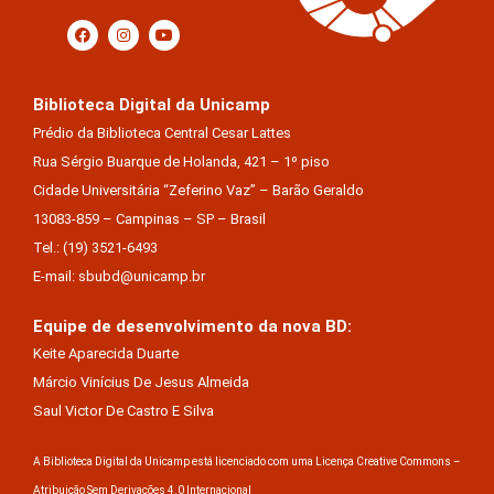
Biblioteca Digital da Unicamp
Prédio da Biblioteca Central Cesar Lattes
Rua Sérgio Buarque de Holanda, 421 – 1º piso
Cidade Universitária “Zeferino Vaz” – Barão Geraldo
13083-859 – Campinas – SP – Brasil
Tel.: (19) 3521-6493
E-mail: sbubd@unicamp.br
Equipe de desenvolvimento da nova BD:
Keite Aparecida Duarte
Márcio Vinícius De Jesus Almeida
Saul Victor De Castro E Silva
A Biblioteca Digital da Unicamp está licenciado com uma Licença Creative Commons –
Atribuição Sem Derivações 4.0 Internacional