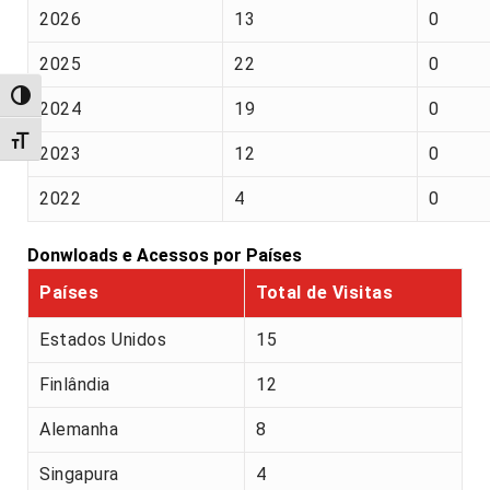
2026
13
0
2025
22
0
Alternar alto contraste
2024
19
0
Alternar tamanho da fonte
2023
12
0
2022
4
0
Donwloads e Acessos por Países
Países
Total de Visitas
Estados Unidos
15
Finlândia
12
Alemanha
8
Singapura
4