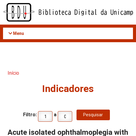
Acessar
o
conteúdo
Menu
Início
Indicadores
Filtro:
a
Acute isolated ophthalmoplegia with