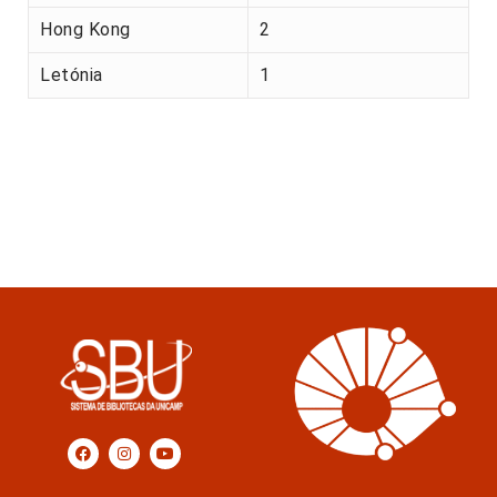
Hong Kong
2
Letónia
1