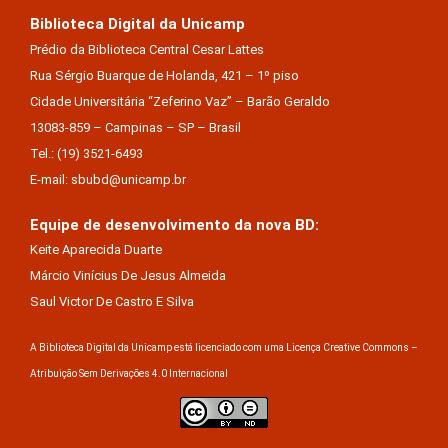
Biblioteca Digital da Unicamp
Prédio da Biblioteca Central Cesar Lattes
Rua Sérgio Buarque de Holanda, 421 – 1º piso
Cidade Universitária “Zeferino Vaz” – Barão Geraldo
13083-859 – Campinas – SP – Brasil
Tel.: (19) 3521-6493
E-mail: sbubd@unicamp.br
Equipe de desenvolvimento da nova BD:
Keite Aparecida Duarte
Márcio Vinícius De Jesus Almeida
Saul Victor De Castro E Silva
A Biblioteca Digital da Unicamp está licenciado com uma Licença Creative Commons –
Atribuição Sem Derivações 4.0 Internacional